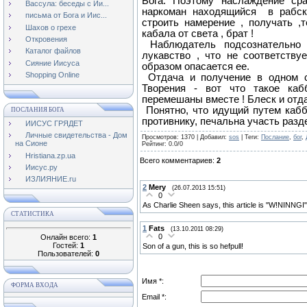
Бога. Поэтому наслаждение ср
Вассула: беседы с Ии...
наркоман находящийся в рабск
письма от Бога и Иис...
строить намерение , получать ,
Шахов о грехе
кабала от света , брат !
Откровения
Наблюдатель подсознательно 
Каталог файлов
лукавство , что не соответству
Сияние Иисуса
образом опасается ее.
Shopping Online
Отдача и получение в одном с
Творения - вот что такое каб
перемешаны вместе ! Блеск и отда
Понятно, что идущий путем кабб
ПОСЛАНИЯ БОГА
противнику, печальна участь разд
ИИСУС ГРЯДЕТ
Личные свидетельства - Дом
Просмотров
: 1370 |
Добавил
:
sos
|
Теги
:
Послание
,
бог
,
на Сионе
Рейтинг
:
0.0
/
0
Hristiana.zp.ua
Всего комментариев
:
2
Иисус.ру
ИЗЛИЯНИЕ.ru
2
Mery
(26.07.2013 15:51)
0
As Charlie Sheen says, this article is "W!NINNGI"
СТАТИСТИКА
1
Fats
(13.10.2011 08:29)
0
Онлайн всего:
1
Гостей:
1
Son of a gun, this is so hefpull!
Пользователей:
0
Имя *:
ФОРМА ВХОДА
Email *: