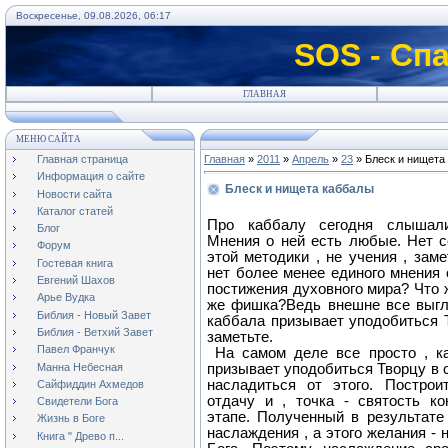
Воскресенье, 09.08.2026, 06:17
SOS - Сп
ГЛАВНАЯ
МЕНЮ САЙТА
Главная страница
Главная
»
2011
»
Апрель
»
23
» Блеск и нищета
Информация о сайте
Блеск и нищета каббалы
Новости сайта
Каталог статей
Про каббалу сегодня слышали
Блог
Мнения о ней есть любые. Нет с
Форум
этой методики , не учения , зам
Гостевая книга
нет более менее единого мнения 
Евгений Шахов
постижения духовного мира? Что же
Арье Вудка
же фишка?Ведь внешне все выгл
Библия - Новый Завет
каббала призывает уподобиться Т
Библия - Ветхий Завет
заметьте.
Павел Франчук
На самом деле все просто , ка
Манна Небесная
призывает уподобиться Творцу в 
насладиться от этого. Построи
Сайфиддин Ахмедов
отдачу и , точка - святость к
Свидетели Бога
этапе. Полученный в результате
Жизнь в Боге
наслаждения , а этого желания - 
Книга " Древо п...