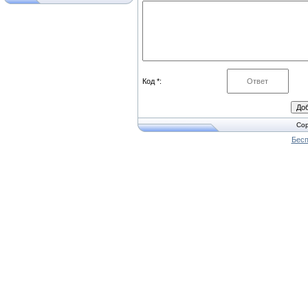
Код *:
Cop
Бесп