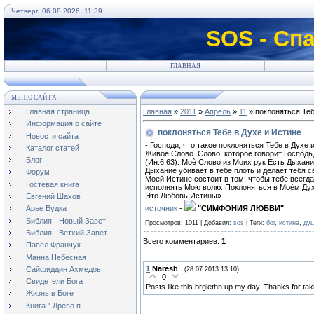
Четверг, 06.08.2026, 11:39
SOS - Сп
ГЛАВНАЯ
МЕНЮ САЙТА
Главная страница
Главная
»
2011
»
Апрель
»
11
» поклоняться Теб
Информация о сайте
поклоняться Тебе в Духе и Истине
Новости сайта
- Господи, что такое поклоняться Тебе в Духе 
Каталог статей
Живое Слово. Слово, которое говорит Господь,
Блог
(Ин.6:63). Моѐ Слово из Моих рук Есть Дыхани
Дыхание убивает в тебе плоть и делает тебя 
Форум
Моей Истине состоит в том, чтобы тебе всегд
Гостевая книга
исполнять Мою волю. Поклоняться в Моѐм Дух
Это Любовь Истины».
Евгений Шахов
источник
-
"СИМФОНИЯ ЛЮБВИ"
Арье Вудка
Библия - Новый Завет
Просмотров
: 1011 |
Добавил
:
sos
|
Теги
:
бог
,
истина
,
ду
Библия - Ветхий Завет
Всего комментариев
:
1
Павел Франчук
Манна Небесная
1
Naresh
Сайфиддин Ахмедов
(28.07.2013 13:10)
0
Свидетели Бога
Posts like this brgiethn up my day. Thanks for tak
Жизнь в Боге
Книга " Древо п...