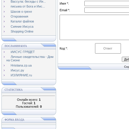
Вассула: беседы с Ии...
Имя *:
письма от Бога и Иис...
Email *:
Шахов о грехе
Откровения
Каталог файлов
Сияние Иисуса
Shopping Online
ПОСЛАНИЯ БОГА
Код *:
ИИСУС ГРЯДЕТ
Личные свидетельства - Дом
на Сионе
Hristiana.zp.ua
Cop
Иисус.ру
ИЗЛИЯНИЕ.ru
СТАТИСТИКА
Онлайн всего:
1
Гостей:
1
Пользователей:
0
ФОРМА ВХОДА